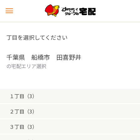
メ
ニ
ュ
ー
丁目を選択してください
を
開
く
千葉県 船橋市 田喜野井
の宅配エリア選択
１丁目（3）
２丁目（3）
３丁目（3）