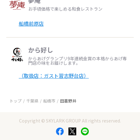
夢庵
お手頃価格で楽しめる和食レストラン
船橋前原店
から好し
からあげグランプリ9年連続金賞の本格からあげ専
門店の味をお届けします。
（取扱店：ガスト習志野台店）
トップ
千葉県
船橋市
田喜野井
Copyright © SKYLARK GROUP All rights reserved.