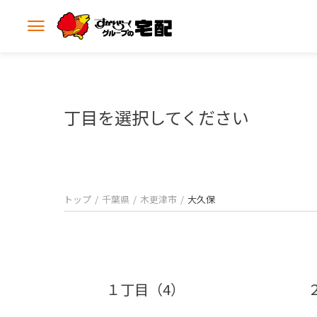
メ
ニ
ュ
ー
を
開
丁目を選択してください
く
トップ
千葉県
木更津市
大久保
１丁目（4）