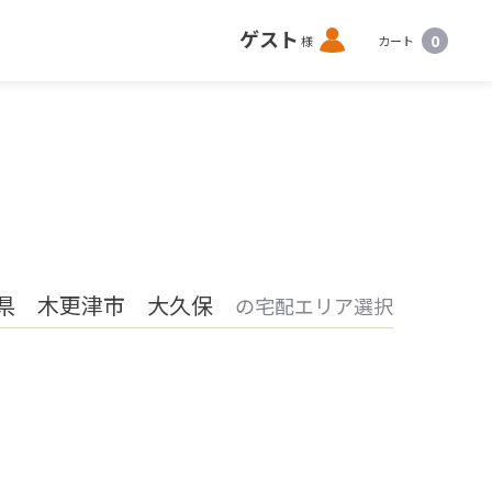
ロ
ゲスト
0
様
カート
グ
イ
ン
県 木更津市 大久保
の宅配エリア選択