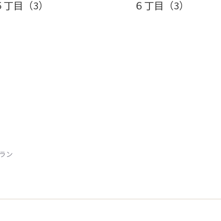
５丁目（3）
６丁目（3）
トラン