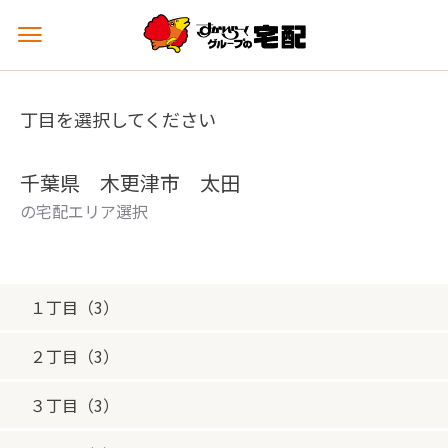
メ
ニ
ュ
ー
丁目を選択してください
を
開
く
千葉県 木更津市 太田
の宅配エリア選択
１丁目（3）
２丁目（3）
３丁目（3）