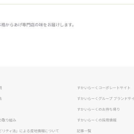
本格からあげ専門店の味をお届けします。
問
すかいらーくコーポレートサイト
法
すかいらーくグループ ブランドサ
すかいらーくのお持ち帰り
の取り組み
すかいらーくの採用情報
ビリティ法」による産地情報について
記事一覧