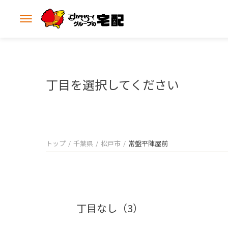
メ
ニ
ュ
ー
を
開
丁目を選択してください
く
トップ
千葉県
松戸市
常盤平陣屋前
丁目なし（3）