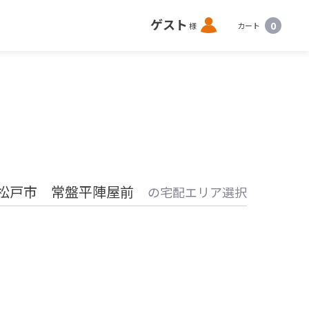
ロ
ゲスト
0
様
カート
グ
イ
ン
松戸市 常盤平陣屋前
の宅配エリア選択