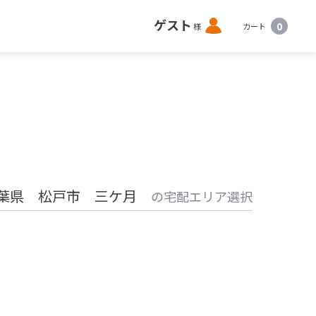
ロ
ゲスト
0
様
カート
グ
イ
ン
葉県 松戸市 三ケ月
の宅配エリア選択