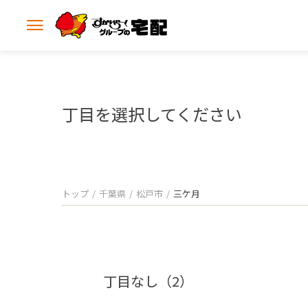
メ
ニ
ュ
ー
を
開
丁目を選択してください
く
トップ
千葉県
松戸市
三ケ月
丁目なし（2）