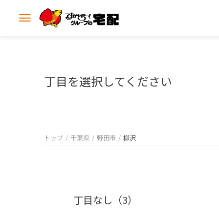
メ
ニ
ュ
ー
を
開
丁目を選択してください
く
トップ
千葉県
野田市
柳沢
丁目なし（3）