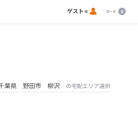
ロ
ゲスト
0
様
カート
グ
イ
ン
千葉県 野田市 柳沢
の宅配エリア選択