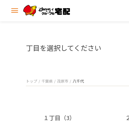
メ
ニ
ュ
ー
を
開
丁目を選択してください
く
トップ
千葉県
茂原市
八千代
１丁目（3）