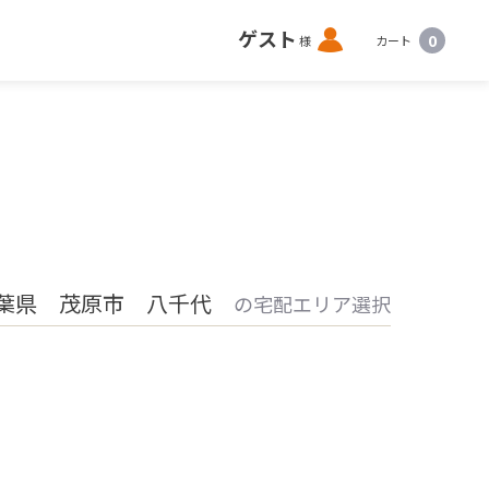
ロ
ゲスト
0
様
カート
グ
イ
ン
葉県 茂原市 八千代
の宅配エリア選択