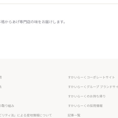
本格からあげ専門店の味をお届けします。
問
すかいらーくコーポレートサイト
法
すかいらーくグループ ブランドサ
すかいらーくのお持ち帰り
の取り組み
すかいらーくの採用情報
ビリティ法」による産地情報について
記事一覧