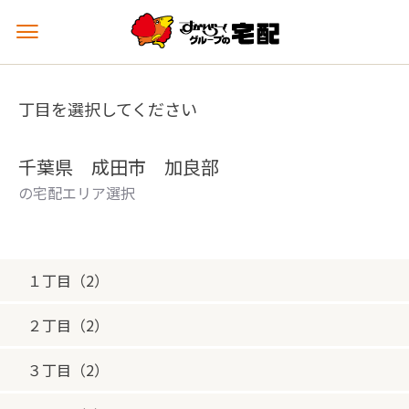
メ
ニ
ュ
ー
丁目を選択してください
を
開
く
千葉県 成田市 加良部
の宅配エリア選択
１丁目（2）
２丁目（2）
３丁目（2）