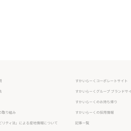
問
すかいらーくコーポレートサイト
法
すかいらーくグループ ブランドサ
すかいらーくのお持ち帰り
の取り組み
すかいらーくの採用情報
ビリティ法」による産地情報について
記事一覧