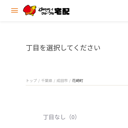
メ
ニ
ュ
ー
を
開
丁目を選択してください
く
トップ
千葉県
成田市
花崎町
丁目なし（0）