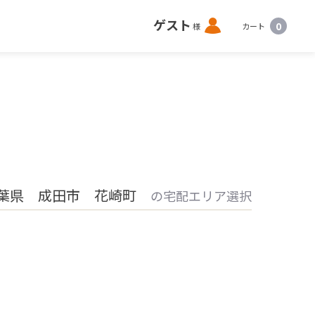
ロ
ゲスト
0
様
カート
グ
イ
ン
葉県 成田市 花崎町
の宅配エリア選択