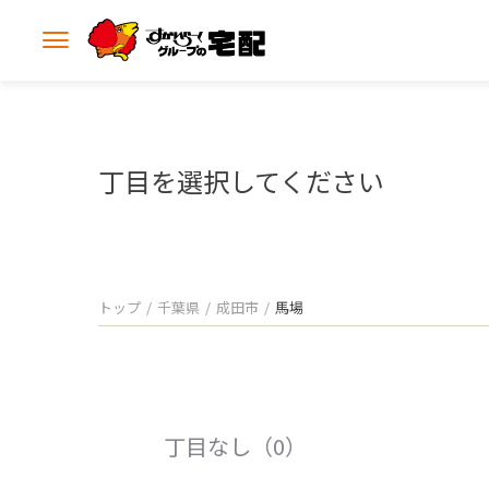
メ
ニ
ュ
ー
を
開
丁目を選択してください
く
トップ
千葉県
成田市
馬場
丁目なし（0）