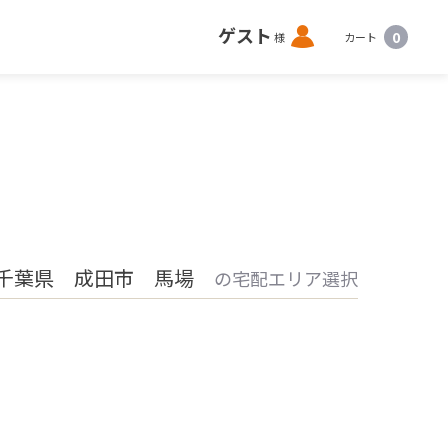
ロ
ゲスト
0
様
カート
グ
イ
ン
千葉県 成田市 馬場
の宅配エリア選択