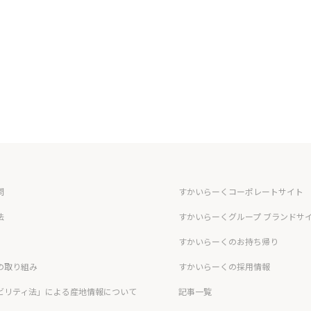
問
すかいらーくコーポレートサイト
法
すかいらーくグループ ブランドサ
すかいらーくのお持ち帰り
の取り組み
すかいらーくの採用情報
ビリティ法」による産地情報について
記事一覧