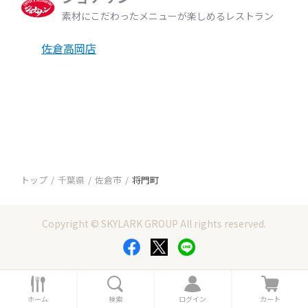
素材にこだわったメニューが楽しめるレストラン
佐倉高岡店
トップ
千葉県
佐倉市
将門町
Copyright © SKYLARK GROUP All rights reserved.
ホ
検
ロ
カ
ー
索
グ
ー
ホーム
検索
ログイン
カート