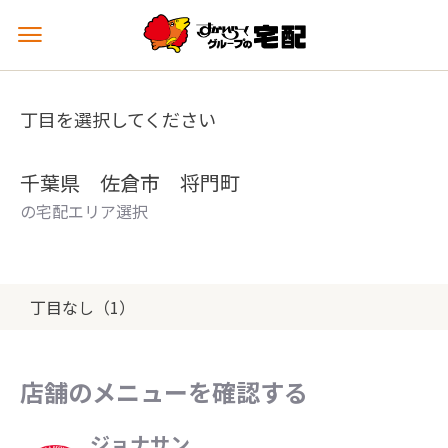
メ
ニ
ュ
ー
丁目を選択してください
を
開
く
千葉県 佐倉市 将門町
の宅配エリア選択
丁目なし（1）
店舗のメニューを確認する
ジョナサン