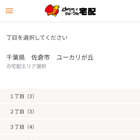
メ
ニ
ュ
ー
丁目を選択してください
を
開
く
千葉県 佐倉市 ユーカリが丘
の宅配エリア選択
１丁目（3）
２丁目（3）
３丁目（4）