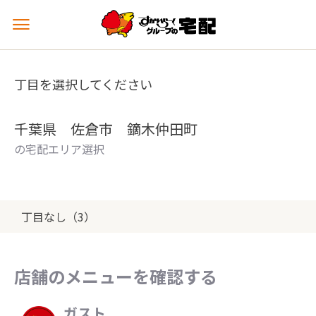
メ
ニ
ュ
ー
丁目を選択してください
を
開
く
千葉県 佐倉市 鏑木仲田町
の宅配エリア選択
丁目なし（3）
店舗のメニューを確認する
ガスト