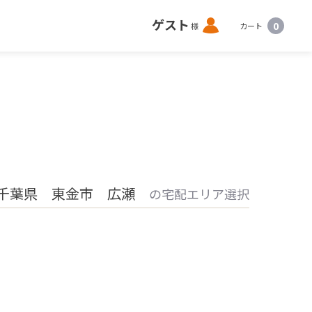
ロ
ゲスト
0
様
カート
グ
イ
ン
千葉県 東金市 広瀬
の宅配エリア選択