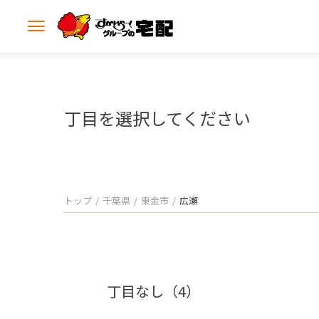
メ
ニ
ュ
ー
を
開
丁目を選択してください
く
トップ
千葉県
東金市
広瀬
丁目なし（4）