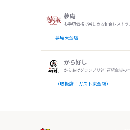
夢庵
お手頃価格で楽しめる和食レストラ
夢庵東金店
から好し
からあげグランプリ9年連続金賞の
（取扱店：ガスト東金店）