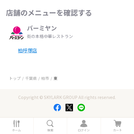
店舗のメニューを確認する
バーミヤン
街の本格中華レストラン
柏呼塚店
トップ
千葉県
柏市
東
Copyright © SKYLARK GROUP All rights reserved.
ホ
検
ロ
カ
ー
索
グ
ー
ホーム
検索
ログイン
カート