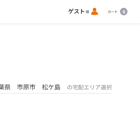
ロ
ゲスト
0
様
カート
グ
イ
ン
葉県 市原市 松ケ島
の宅配エリア選択