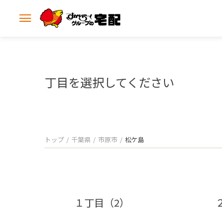
メ
ニ
ュ
ー
を
開
丁目を選択してください
く
トップ
千葉県
市原市
松ケ島
１丁目（2）