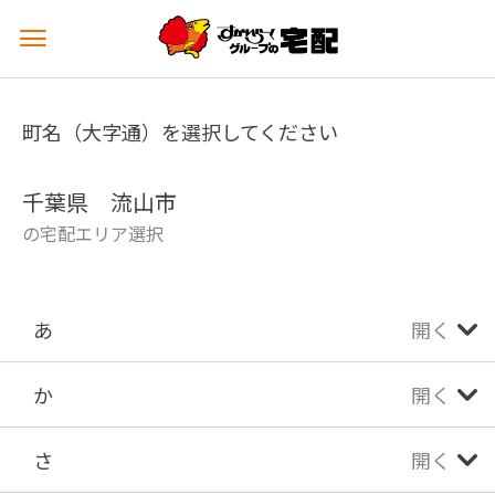
メ
ニ
ュ
ー
町名（大字通）を選択してください
を
開
く
千葉県 流山市
の宅配エリア選択
あ
開く
か
開く
さ
開く