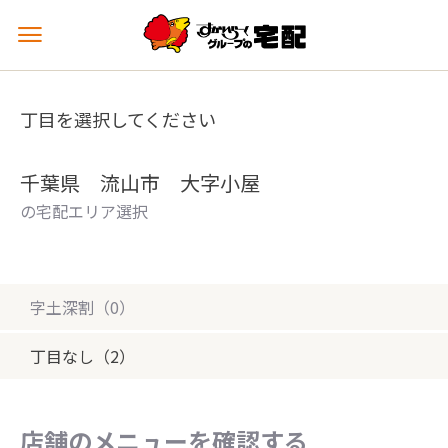
メ
ニ
ュ
ー
丁目を選択してください
を
開
く
千葉県 流山市 大字小屋
の宅配エリア選択
字土深割（0）
丁目なし（2）
店舗のメニューを確認する