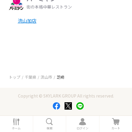
街の本格中華レストラン
流山加店
トップ
千葉県
流山市
芝崎
Copyright © SKYLARK GROUP All rights reserved.
ホ
検
ロ
カ
ー
索
グ
ー
ホーム
検索
ログイン
カート