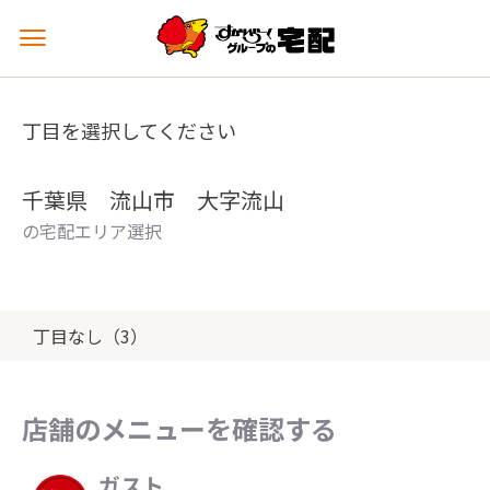
メ
ニ
ュ
ー
丁目を選択してください
を
開
く
千葉県 流山市 大字流山
の宅配エリア選択
丁目なし（3）
店舗のメニューを確認する
ガスト