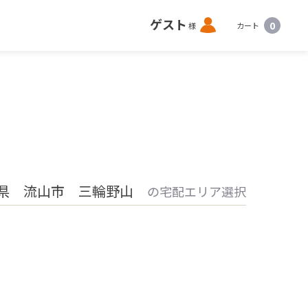
ロ
ゲスト
0
様
カート
グ
イ
ン
県 流山市 三輪野山
の宅配エリア選択