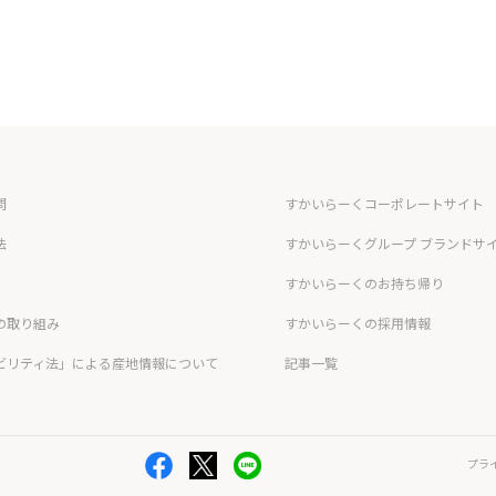
問
すかいらーくコーポレートサイト
法
すかいらーくグループ ブランドサ
すかいらーくのお持ち帰り
の取り組み
すかいらーくの採用情報
ビリティ法」による産地情報について
記事一覧
プラ