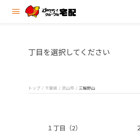
メ
ニ
ュ
ー
を
開
丁目を選択してください
く
トップ
千葉県
流山市
三輪野山
１丁目（2）