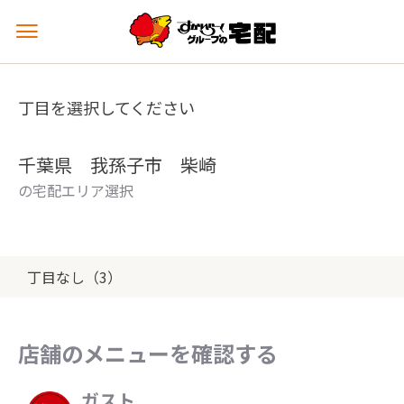
メ
ニ
ュ
ー
丁目を選択してください
を
開
く
千葉県 我孫子市 柴崎
の宅配エリア選択
丁目なし（3）
店舗のメニューを確認する
ガスト