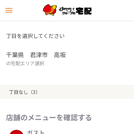
メ
ニ
ュ
ー
丁目を選択してください
を
開
く
千葉県 君津市 高坂
の宅配エリア選択
丁目なし（3）
店舗のメニューを確認する
ガスト