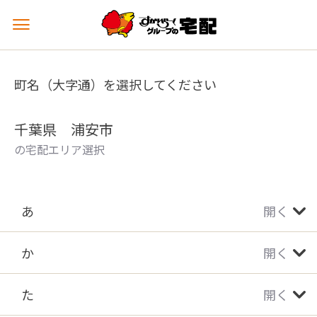
メ
ニ
ュ
ー
町名（大字通）を選択してください
を
開
く
千葉県 浦安市
の宅配エリア選択
あ
開く
か
開く
た
開く