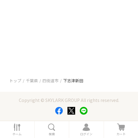
トップ
千葉県
四街道市
下志津新田
Copyright © SKYLARK GROUP All rights reserved.
ホ
検
ロ
カ
ー
索
グ
ー
ホーム
検索
ログイン
カート