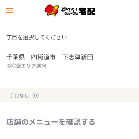
メ
ニ
ュ
ー
丁目を選択してください
を
開
く
千葉県 四街道市 下志津新田
の宅配エリア選択
丁目なし（0）
店舗のメニューを確認する