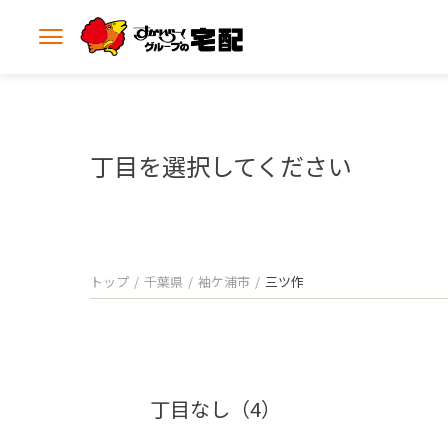
メ
ニ
ュ
ー
を
開
丁目を選択してください
く
トップ
千葉県
袖ケ浦市
三ツ作
丁目なし（4）