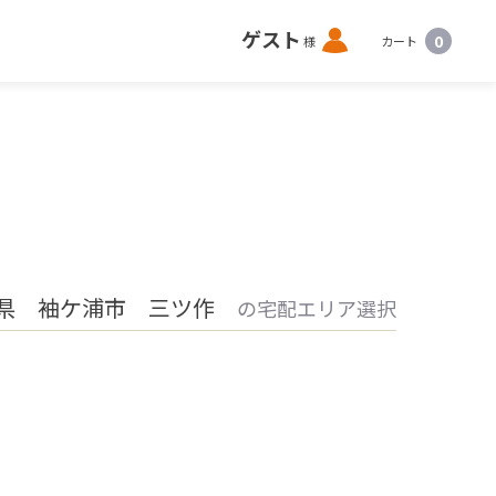
ロ
ゲスト
0
様
カート
グ
イ
ン
県 袖ケ浦市 三ツ作
の宅配エリア選択