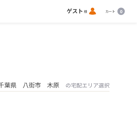
ロ
ゲスト
0
様
カート
グ
イ
ン
千葉県 八街市 木原
の宅配エリア選択