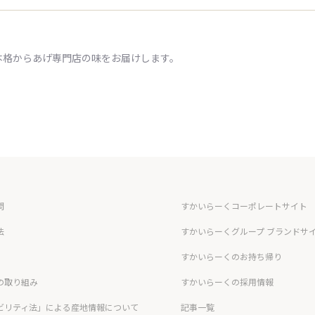
本格からあげ専門店の味をお届けします。
問
すかいらーくコーポレートサイト
法
すかいらーくグループ ブランドサ
すかいらーくのお持ち帰り
の取り組み
すかいらーくの採用情報
ビリティ法」による産地情報について
記事一覧