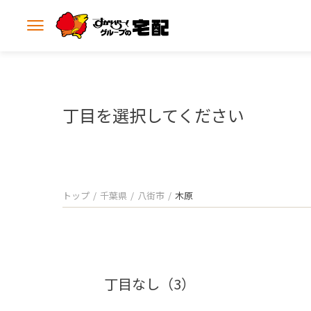
メ
ニ
ュ
ー
を
開
丁目を選択してください
く
トップ
千葉県
八街市
木原
丁目なし（3）