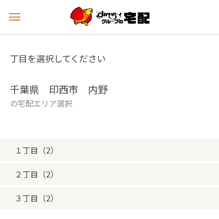
メ
ニ
ュ
ー
丁目を選択してください
を
開
く
千葉県 印西市 内野
の宅配エリア選択
１丁目（2）
２丁目（2）
３丁目（2）