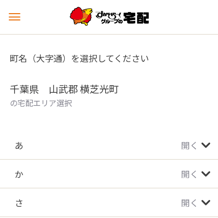
メ
ニ
ュ
ー
町名（大字通）を選択してください
を
開
く
千葉県 山武郡 横芝光町
の宅配エリア選択
あ
開く
か
開く
さ
開く