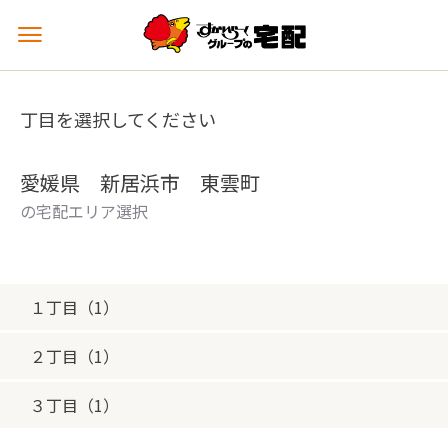
メ
ニ
ュ
ー
丁目を選択してください
を
開
く
愛媛県 新居浜市 東雲町
の宅配エリア選択
１丁目（1）
２丁目（1）
３丁目（1）