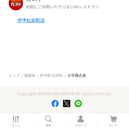
気軽にご利用いただけるCafeレストラン
伊予松前町店
トップ
愛媛県
伊予郡 松前町
大字西古泉
Copyright © SKYLARK GROUP All rights reserved.
ホ
検
ロ
カ
ー
索
グ
ー
ホーム
検索
ログイン
カート