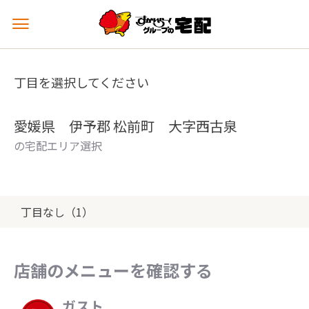
メ
ニ
ュ
ー
丁目を選択してください
を
開
く
愛媛県 伊予郡 松前町 大字西古泉
の宅配エリア選択
丁目なし（1）
店舗のメニューを確認する
ガスト