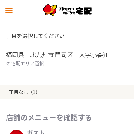
メ
ニ
ュ
ー
丁目を選択してください
を
開
く
福岡県 北九州市 門司区 大字小森江
の宅配エリア選択
丁目なし（1）
店舗のメニューを確認する
ガスト