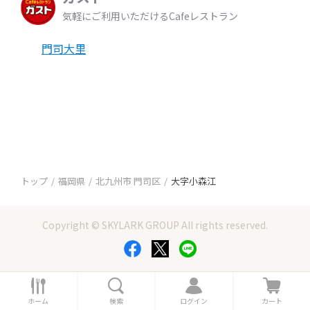
気軽にご利用いただけるCafeレストラン
門司大里
トップ
福岡県
北九州市 門司区
大字小森江
Copyright © SKYLARK GROUP All rights reserved.
ホ
検
ロ
カ
ー
索
グ
ー
ホーム
検索
ログイン
カート