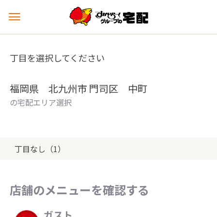
メ
ニ
ュ
ー
丁目を選択してください
を
開
く
福岡県 北九州市 門司区 中町
の宅配エリア選択
丁目なし（1）
店舗のメニューを確認する
ガスト