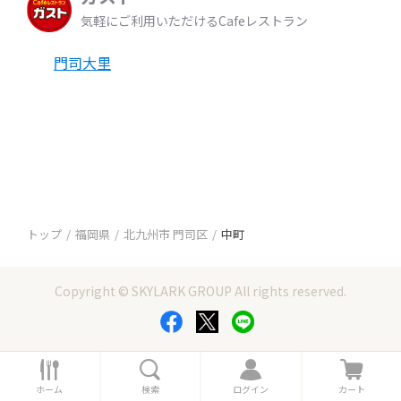
気軽にご利用いただけるCafeレストラン
門司大里
トップ
福岡県
北九州市 門司区
中町
Copyright © SKYLARK GROUP All rights reserved.
ホ
検
ロ
カ
ー
索
グ
ー
ホーム
検索
ログイン
カート