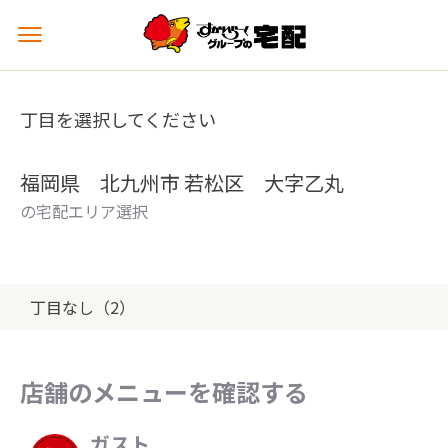
メ
ニ
ュ
ー
丁目を選択してください
を
開
く
福岡県 北九州市 若松区 大字乙丸
の宅配エリア選択
丁目なし（2）
店舗のメニューを確認する
ガスト