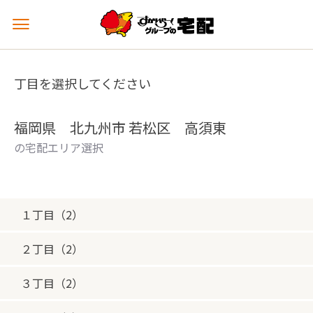
メ
ニ
ュ
ー
丁目を選択してください
を
開
く
福岡県 北九州市 若松区 高須東
の宅配エリア選択
１丁目（2）
２丁目（2）
３丁目（2）