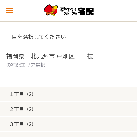
メ
ニ
ュ
ー
丁目を選択してください
を
開
く
福岡県 北九州市 戸畑区 一枝
の宅配エリア選択
１丁目（2）
２丁目（2）
３丁目（2）