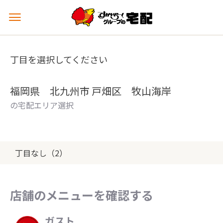
メ
ニ
ュ
ー
丁目を選択してください
を
開
く
福岡県 北九州市 戸畑区 牧山海岸
の宅配エリア選択
丁目なし（2）
店舗のメニューを確認する
ガスト