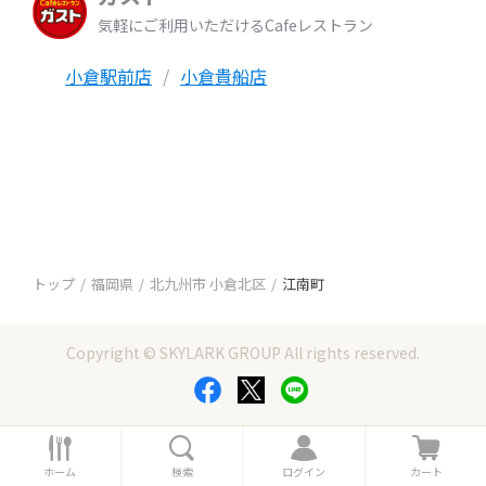
気軽にご利用いただけるCafeレストラン
小倉駅前店
小倉貴船店
トップ
福岡県
北九州市 小倉北区
江南町
Copyright © SKYLARK GROUP All rights reserved.
ホ
検
ロ
カ
ー
索
グ
ー
ホーム
検索
ログイン
カート