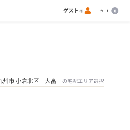
ロ
ゲスト
0
様
カート
グ
イ
ン
九州市 小倉北区 大畠
の宅配エリア選択