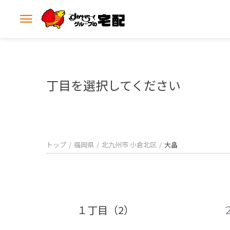
メ
ニ
ュ
ー
を
開
丁目を選択してください
く
トップ
福岡県
北九州市 小倉北区
大畠
１丁目（2）