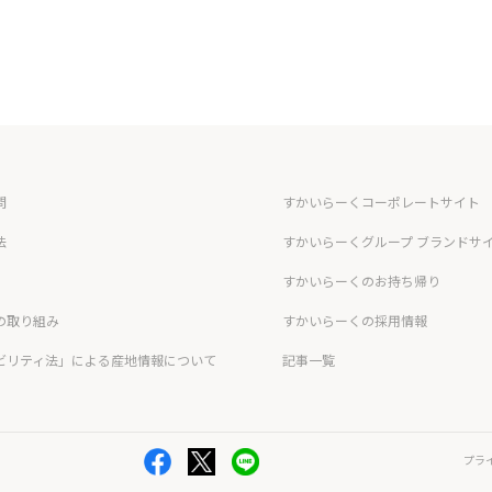
問
すかいらーくコーポレートサイト
法
すかいらーくグループ ブランドサ
すかいらーくのお持ち帰り
の取り組み
すかいらーくの採用情報
ビリティ法」による産地情報について
記事一覧
プラ