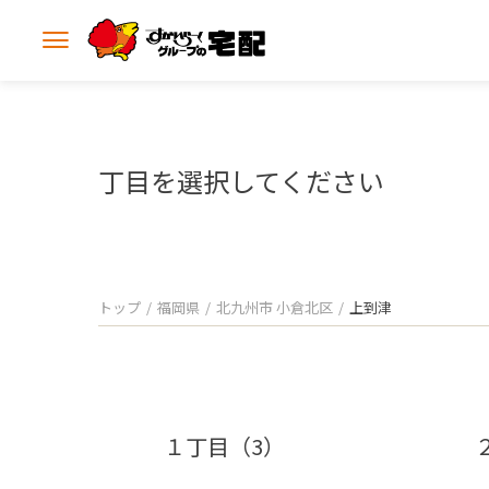
メ
ニ
ュ
ー
を
開
丁目を選択してください
く
トップ
福岡県
北九州市 小倉北区
上到津
１丁目（3）