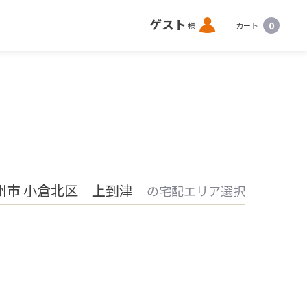
ロ
ゲスト
0
様
カート
グ
イ
ン
州市 小倉北区 上到津
の宅配エリア選択