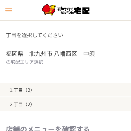
メ
ニ
ュ
ー
丁目を選択してください
を
開
く
福岡県 北九州市 八幡西区 中須
の宅配エリア選択
１丁目（2）
２丁目（2）
店舗のメニューを確認する