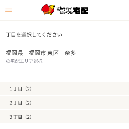
メ
ニ
ュ
ー
丁目を選択してください
を
開
く
福岡県 福岡市 東区 奈多
の宅配エリア選択
１丁目（2）
２丁目（2）
３丁目（2）