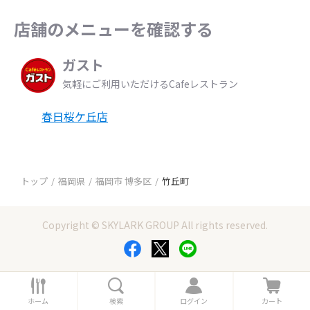
店舗のメニューを確認する
ガスト
気軽にご利用いただけるCafeレストラン
春日桜ケ丘店
トップ
福岡県
福岡市 博多区
竹丘町
Copyright © SKYLARK GROUP All rights reserved.
ホ
検
ロ
カ
ー
索
グ
ー
ホーム
検索
ログイン
カート