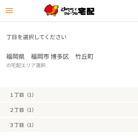
メ
ニ
ュ
ー
丁目を選択してください
を
開
く
福岡県 福岡市 博多区 竹丘町
の宅配エリア選択
１丁目（1）
２丁目（1）
３丁目（1）