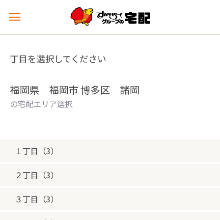
メ
ニ
ュ
ー
丁目を選択してください
を
開
く
福岡県 福岡市 博多区 諸岡
の宅配エリア選択
１丁目（3）
２丁目（3）
３丁目（3）