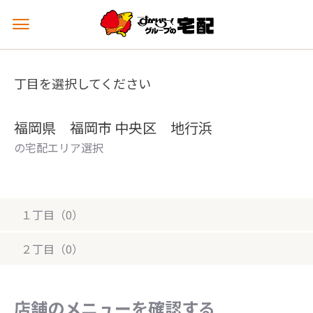
メ
ニ
ュ
ー
丁目を選択してください
を
開
く
福岡県 福岡市 中央区 地行浜
の宅配エリア選択
１丁目（0）
２丁目（0）
店舗のメニューを確認する