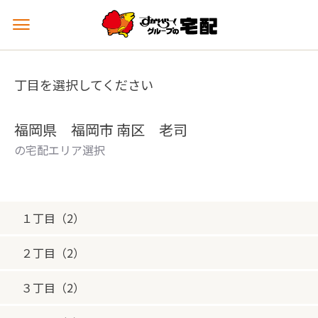
メ
ニ
ュ
ー
丁目を選択してください
を
開
く
福岡県 福岡市 南区 老司
の宅配エリア選択
１丁目（2）
２丁目（2）
３丁目（2）