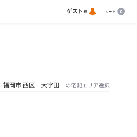
ロ
ゲスト
0
様
カート
グ
イ
ン
 福岡市 西区 大字田
の宅配エリア選択