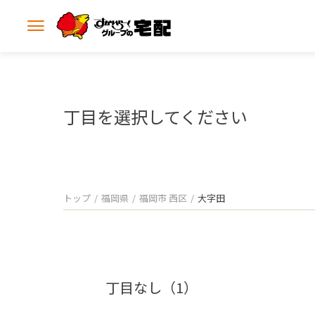
メ
ニ
ュ
ー
を
開
丁目を選択してください
く
トップ
福岡県
福岡市 西区
大字田
丁目なし（1）