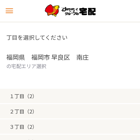
メ
ニ
ュ
ー
丁目を選択してください
を
開
く
福岡県 福岡市 早良区 南庄
の宅配エリア選択
１丁目（2）
２丁目（2）
３丁目（2）