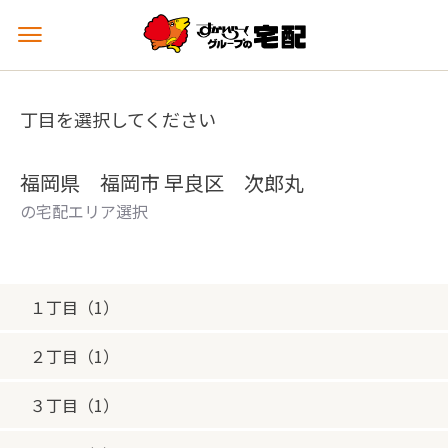
メ
ニ
ュ
ー
丁目を選択してください
を
開
く
福岡県 福岡市 早良区 次郎丸
の宅配エリア選択
１丁目（1）
２丁目（1）
３丁目（1）