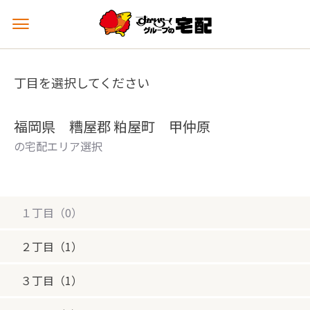
メ
ニ
ュ
ー
丁目を選択してください
を
開
く
福岡県 糟屋郡 粕屋町 甲仲原
の宅配エリア選択
１丁目（0）
２丁目（1）
３丁目（1）